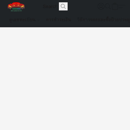
ดูเลขทะเบียน
การชำระเงิน
วิธีการจองและซื้อป้ายประม