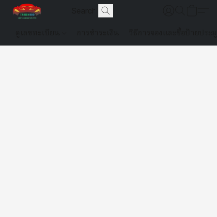
ดูเลขทะเบียน
การชำระเงิน
วิธีการจองและซื้อป้ายประม