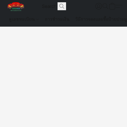
ดูเลขทะเบียน
การชำระเงิน
วิธีการจองและซื้อป้ายประม