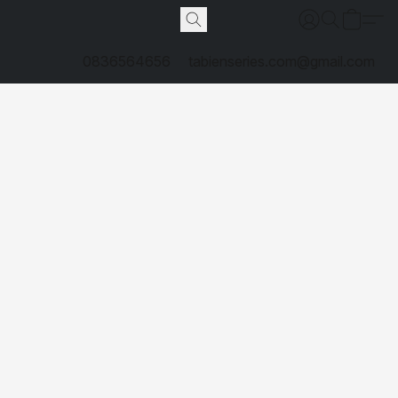
0836564656
tabienseries.com@gmail.com