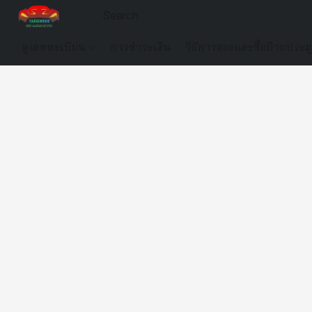
ดูเลขทะเบียน
การชำระเงิน
วิธีการจองและซื้อป้ายประม