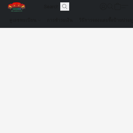
ดูเลขทะเบียน
การชำระเงิน
วิธีการจองและซื้อป้ายประม