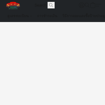
ดูเลขทะเบียน
การชำระเงิน
วิธีการจองและซื้อป้ายประม