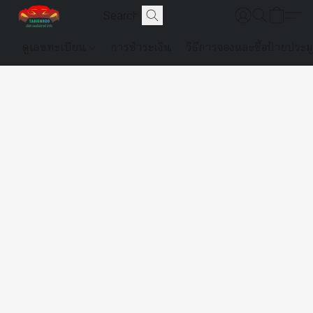
ดูเลขทะเบียน
การชำระเงิน
วิธีการจองและซื้อป้ายประม