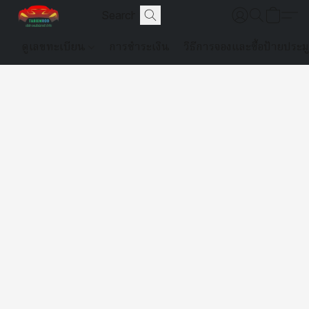
ดูเลขทะเบียน
การชำระเงิน
วิธีการจองและซื้อป้ายประม