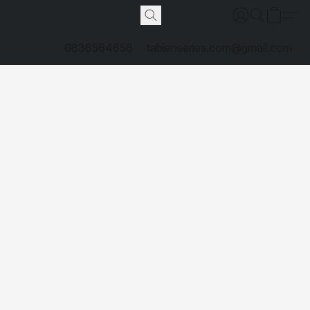
0836564656
tabienseries.com@gmail.com