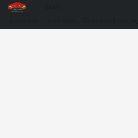
ดูเลขทะเบียน
การชำระเงิน
วิธีการจองและซื้อป้ายประม