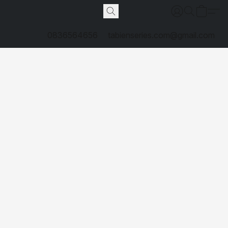
0836564656
tabienseries.com@gmail.com