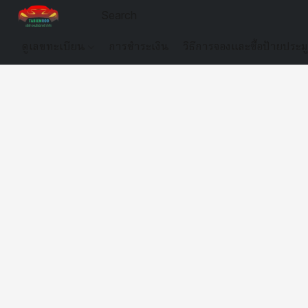
ดูเลขทะเบียน
การชำระเงิน
วิธีการจองและซื้อป้ายประม