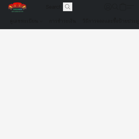
ดูเลขทะเบียน
การชำระเงิน
วิธีการจองและซื้อป้ายประม