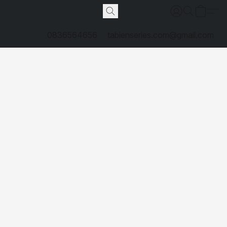
0836564656
tabienseries.com@gmail.com