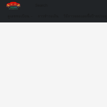
ดูเลขทะเบียน
การชำระเงิน
วิธีการจองและซื้อป้ายประม