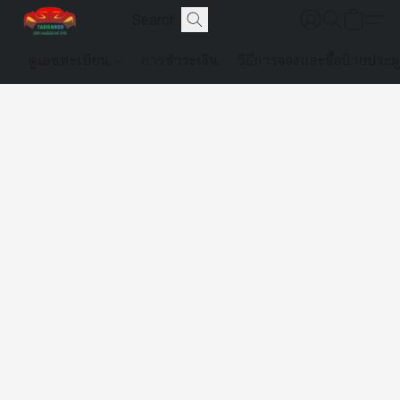
ดูเลขทะเบียน
การชำระเงิน
วิธีการจองและซื้อป้ายประม