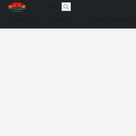
ดูเลขทะเบียน
การชำระเงิน
วิธีการจองและซื้อป้ายประม