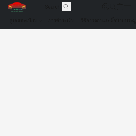
ดูเลขทะเบียน
การชำระเงิน
วิธีการจองและซื้อป้ายประม