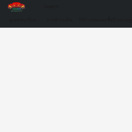
ดูเลขทะเบียน
การชำระเงิน
วิธีการจองและซื้อป้ายประม