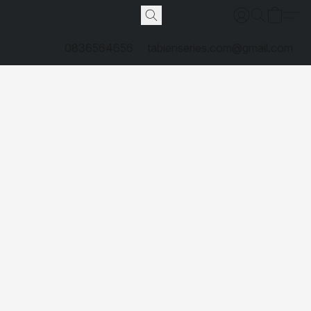
0836564656
tabienseries.com@gmail.com