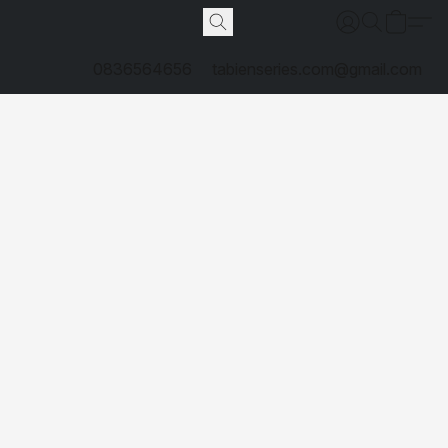
0836564656
tabienseries.com@gmail.com