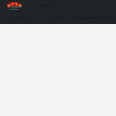
ดูเลขทะเบียน
การชำระเงิน
วิธีการจองและซื้อป้ายประม