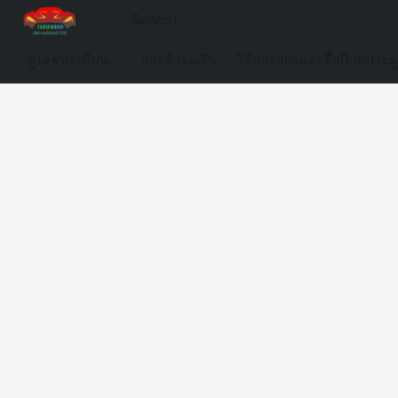
ดูเลขทะเบียน
การชำระเงิน
วิธีการจองและซื้อป้ายประม