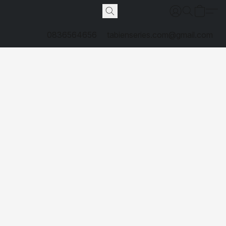
0836564656
tabienseries.com@gmail.com