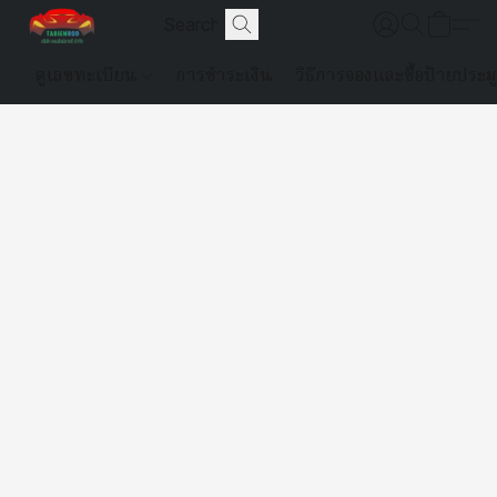
ดูเลขทะเบียน
การชำระเงิน
วิธีการจองและซื้อป้ายประม