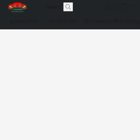
ดูเลขทะเบียน
การชำระเงิน
วิธีการจองและซื้อป้ายประม