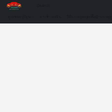
ดูเลขทะเบียน
การชำระเงิน
วิธีการจองและซื้อป้ายประม