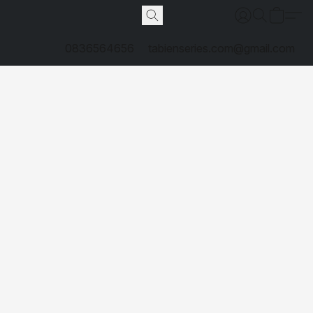
0836564656
tabienseries.com@gmail.com