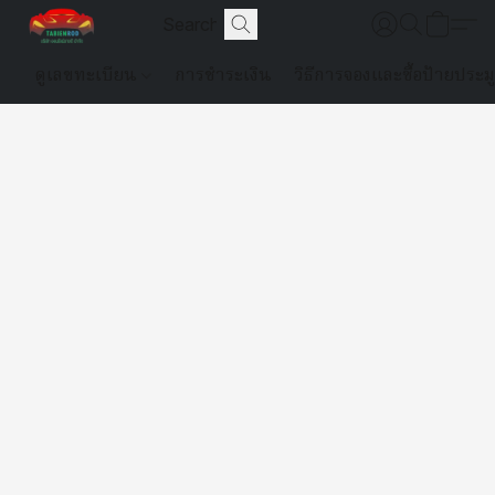
ดูเลขทะเบียน
การชำระเงิน
วิธีการจองและซื้อป้ายประม