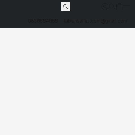
0836564656
tabienseries.com@gmail.com