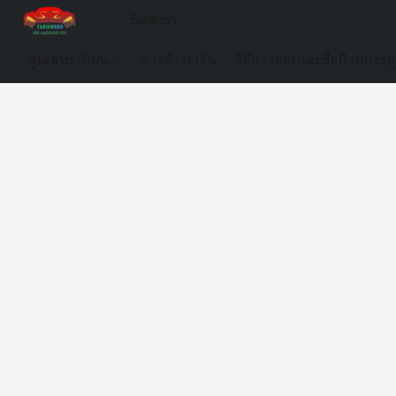
ดูเลขทะเบียน
การชำระเงิน
วิธีการจองและซื้อป้ายประม