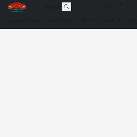
ดูเลขทะเบียน
การชำระเงิน
วิธีการจองและซื้อป้ายประม