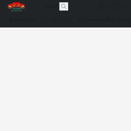
ดูเลขทะเบียน
การชำระเงิน
วิธีการจองและซื้อป้ายประม