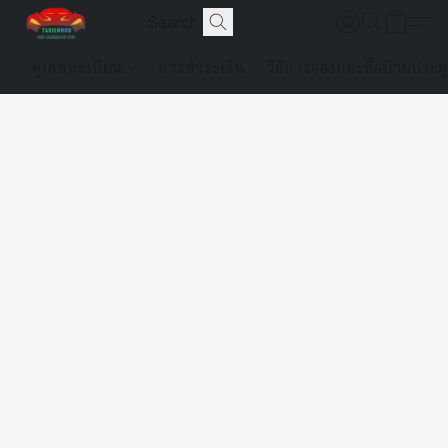
ดูเลขทะเบียน
การชำระเงิน
วิธีการจองและซื้อป้ายประม