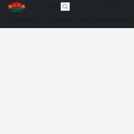
ดูเลขทะเบียน
การชำระเงิน
วิธีการจองและซื้อป้ายประม