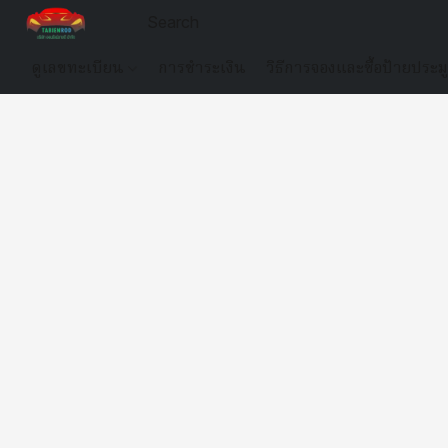
ดูเลขทะเบียน
การชำระเงิน
วิธีการจองและซื้อป้ายประม