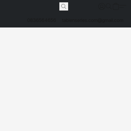
0836564656
tabienseries.com@gmail.com