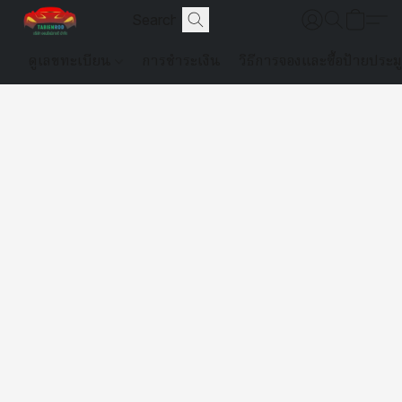
ดูเลขทะเบียน
การชำระเงิน
วิธีการจองและซื้อป้ายประม