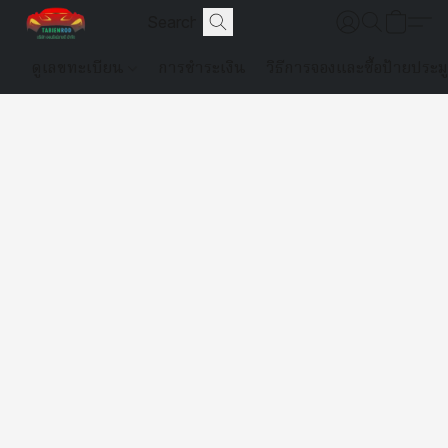
ดูเลขทะเบียน
การชำระเงิน
วิธีการจองและซื้อป้ายประม