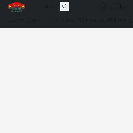
ดูเลขทะเบียน
การชำระเงิน
วิธีการจองและซื้อป้ายประม