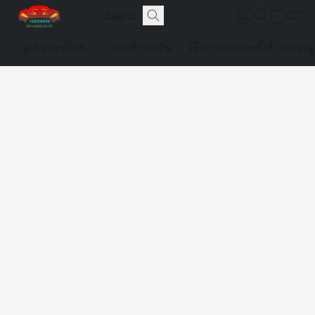
ดูเลขทะเบียน
การชำระเงิน
วิธีการจองและซื้อป้ายประม