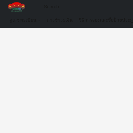
ดูเลขทะเบียน
การชำระเงิน
วิธีการจองและซื้อป้ายประม