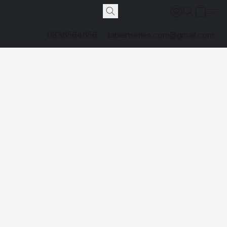
0836564656
tabienseries.com@gmail.com