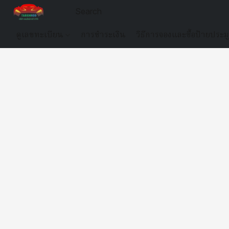
ดูเลขทะเบียน
การชำระเงิน
วิธีการจองและซื้อป้ายประม