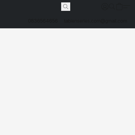
0836564656
tabienseries.com@gmail.com