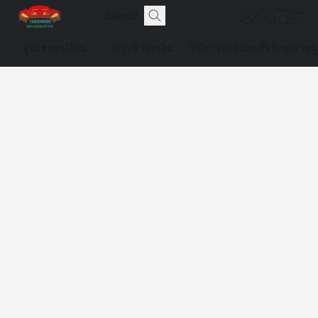
ดูเลขทะเบียน
การชำระเงิน
วิธีการจองและซื้อป้ายประม