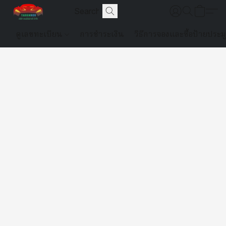
ดูเลขทะเบียน
การชำระเงิน
วิธีการจองและซื้อป้ายประม