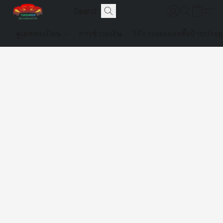
ดูเลขทะเบียน
การชำระเงิน
วิธีการจองและซื้อป้ายประม