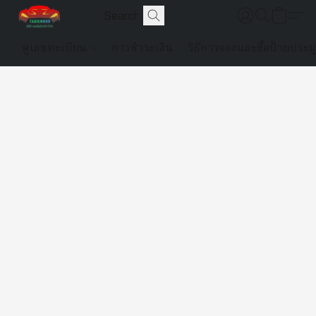
ดูเลขทะเบียน
การชำระเงิน
วิธีการจองและซื้อป้ายประม