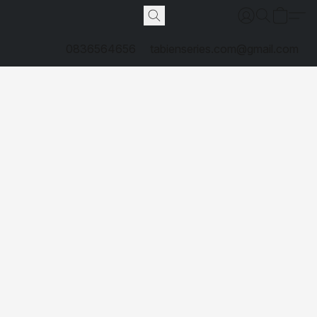
0836564656
tabienseries.com@gmail.com