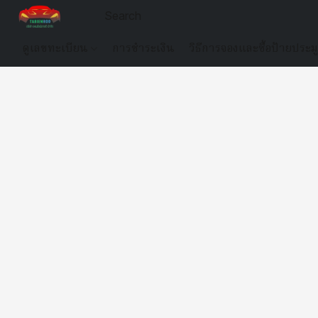
ดูเลขทะเบียน
การชำระเงิน
วิธีการจองและซื้อป้ายประม