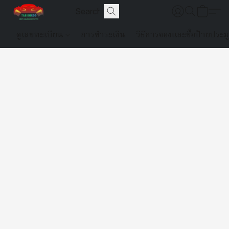
ดูเลขทะเบียน
การชำระเงิน
วิธีการจองและซื้อป้ายประม