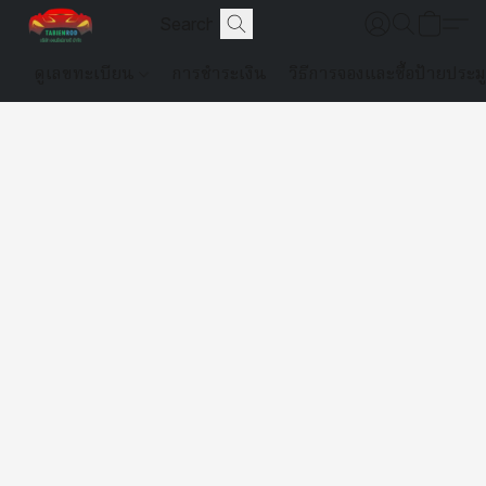
ดูเลขทะเบียน
การชำระเงิน
วิธีการจองและซื้อป้ายประม