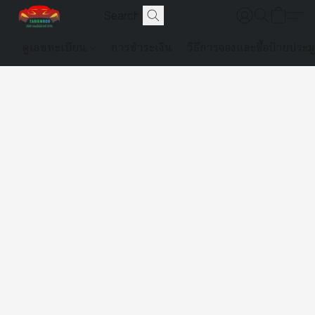
ดูเลขทะเบียน
การชำระเงิน
วิธีการจองและซื้อป้ายประม