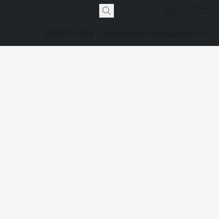
0836564656
tabienseries.com@gmail.com