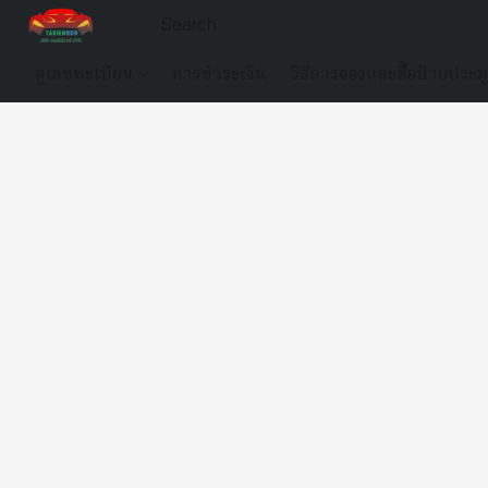
ดูเลขทะเบียน
การชำระเงิน
วิธีการจองและซื้อป้ายประม