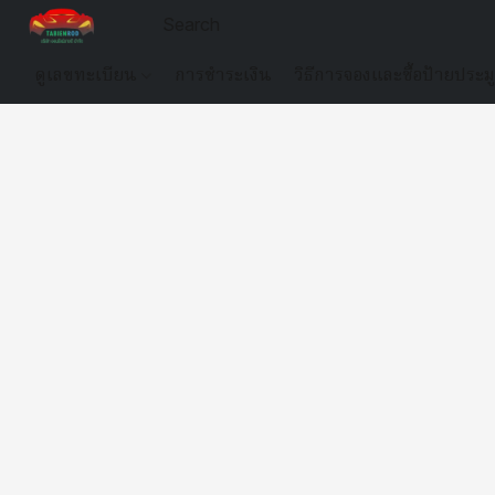
ดูเลขทะเบียน
การชำระเงิน
วิธีการจองและซื้อป้ายประม