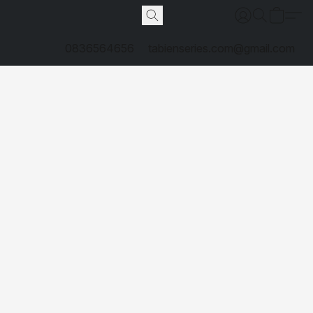
0836564656
tabienseries.com@gmail.com