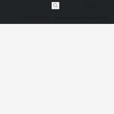
0836564656
tabienseries.com@gmail.com