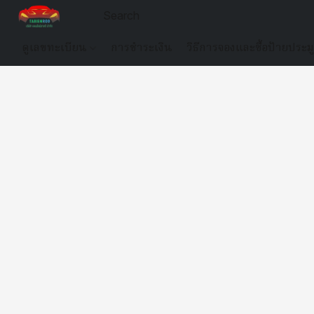
ดูเลขทะเบียน
การชำระเงิน
วิธีการจองและซื้อป้ายประม