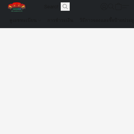
ดูเลขทะเบียน
การชำระเงิน
วิธีการจองและซื้อป้ายประม