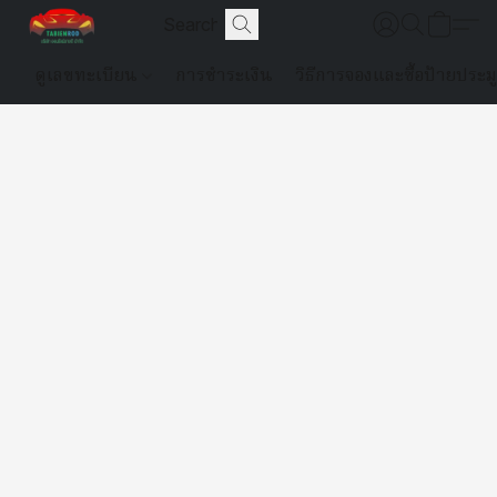
ดูเลขทะเบียน
การชำระเงิน
วิธีการจองและซื้อป้ายประม