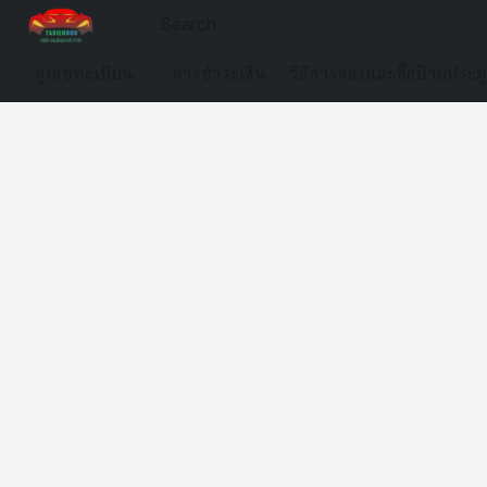
ดูเลขทะเบียน
การชำระเงิน
วิธีการจองและซื้อป้ายประม