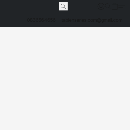
0836564656
tabienseries.com@gmail.com