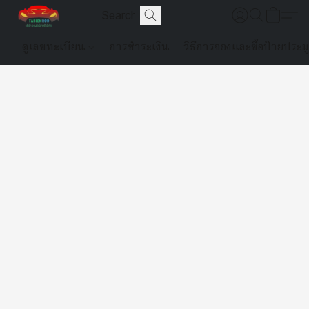
ดูเลขทะเบียน
การชำระเงิน
วิธีการจองและซื้อป้ายประม