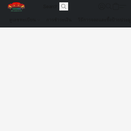
ดูเลขทะเบียน
การชำระเงิน
วิธีการจองและซื้อป้ายประม